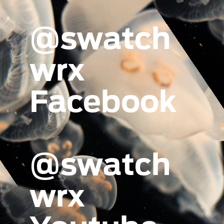
@swatch
wrx
Facebook
@swatch
wrx