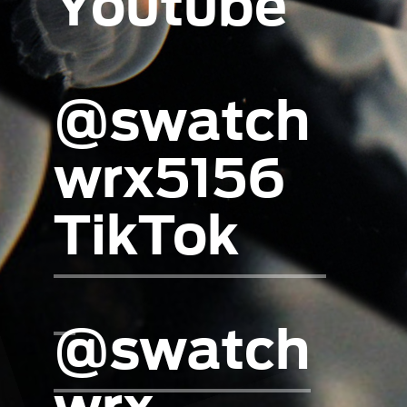
Youtube
@swatch
wrx5156
TikTok
@swatch